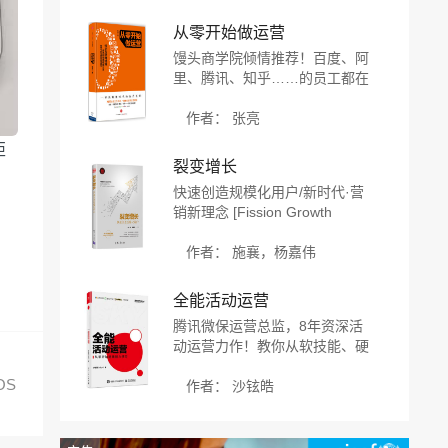
入产出比的ASO优化之道
从零开始做运营
馒头商学院倾情推荐！百度、阿
里、腾讯、知乎……的员工都在
看的互联网运营干货！知乎互联
网领域优秀回答者倾囊分享接地
作者： 张亮
气的互联网运营精华！
矩
裂变增长
快速创造规模化用户/新时代·营
销新理念 [Fission Growth
Rapid Creation of Large-scale
Users]
作者： 施襄，杨嘉伟
全能活动运营
腾讯微保运营总监，8年资深活
动运营力作！教你从软技能、硬
技能和创造力三个方面从0开始
OS
搭建活动运营能力模型！
作者： 沙铉皓