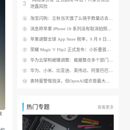
泄露风险
淘宝闪购：立秋当天饿了么骑手数量达去年同期 3.5 倍，平均收入 1.4 倍
消息称苹果 iPhone 18 系列没有取消拍照按键，改用纯压感方案
苹果调整全球 App Store 税率，9 月 8 日部分地区应用价格将上涨
荣耀 Magic V Flip2 正式发布：小折叠首款 2 亿 AI 超清主摄，5499 元起
华为云架构被曝调整：裁撤整合多个部门，目标今年盈利
华为、小米、比亚迪、英伟达、阿里巴巴、游戏科学、DeepSeek、宇树科技等入选 MIT 科技评论 2025 年度“50 家聪明公司”
奥特曼警惕泡沫，但OpenAI或许是最大泡沫
热门专题
查看更多
果