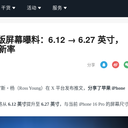
干货
活动
服务
准版屏幕曝料：6.12 → 6.27 英寸，
刷新率
分享
・杨（Ross Young）在 X 平台发布推文，
分享了苹果 iPhone
幕将从
6.12 英寸
提升至
6.27 英寸
，与当前 iPhone 16 Pro 的屏幕尺