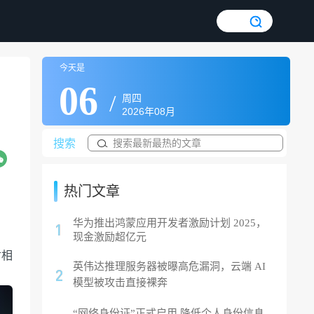
今天是
06
/
周四
2026年08月
搜索
热门文章
华为推出鸿蒙应用开发者激励计划 2025，
现金激励超亿元
寸相
英伟达推理服务器被曝高危漏洞，云端 AI
模型被攻击直接裸奔
“网络身份证”正式启用 降低个人身份信息