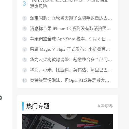
泄露风险
淘宝闪购：立秋当天饿了么骑手数量达去年同期 3.5 倍，平均收入 1.4 倍
消息称苹果 iPhone 18 系列没有取消拍照按键，改用纯压感方案
苹果调整全球 App Store 税率，9 月 8 日部分地区应用价格将上涨
荣耀 Magic V Flip2 正式发布：小折叠首款 2 亿 AI 超清主摄，5499 元起
华为云架构被曝调整：裁撤整合多个部门，目标今年盈利
华为、小米、比亚迪、英伟达、阿里巴巴、游戏科学、DeepSeek、宇树科技等入选 MIT 科技评论 2025 年度“50 家聪明公司”
奥特曼警惕泡沫，但OpenAI或许是最大泡沫
秀
热门专题
查看更多