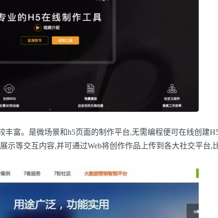
丰富。是微场景和h5页面的制作平台,无需编程便可在线创建H
示等交互内容,并可通过Web将创作作品上传到各大社交平台,