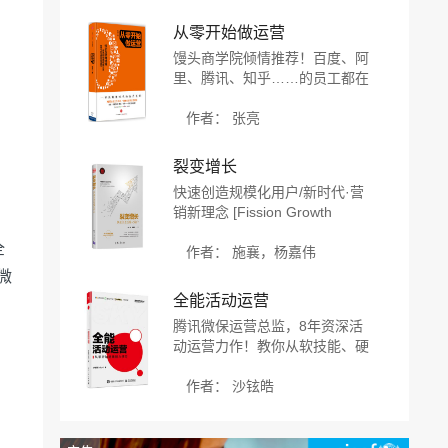
入产出比的ASO优化之道
从零开始做运营
馒头商学院倾情推荐！百度、阿
里、腾讯、知乎……的员工都在
看的互联网运营干货！知乎互联
网领域优秀回答者倾囊分享接地
作者： 张亮
气的互联网运营精华！
裂变增长
快速创造规模化用户/新时代·营
销新理念 [Fission Growth
Rapid Creation of Large-scale
全
Users]
作者： 施襄，杨嘉伟
微
全能活动运营
腾讯微保运营总监，8年资深活
动运营力作！教你从软技能、硬
技能和创造力三个方面从0开始
搭建活动运营能力模型！
作者： 沙铉皓